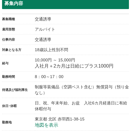
募集内容
交通誘導
募集職種
アルバイト
雇用形態
交通誘導
仕事内容
18歳以上性別不問
対象となる方
10,000円 ～ 15,000円
給与
入社月＋2カ月は日給にプラス1000円
8：00～17：00
勤務時間
制服等装備品（空調ベスト含む）無償貸与（預り金
待遇及び福利厚生
なし）
日、祝、年末年始、お盆 入社6カ月経過日に有給
休日･休暇
休暇付与
東京都 北区 赤羽西1-38-15
勤務地
地図を表示