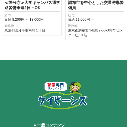
≪国分寺≫大学キャンパス通学
調布市を中心とした交通誘導警
路警備◆週2日～OK
備員
給与
給与
日給 8,200円 ～ 13,000円
日給 11,000円 ～
勤務地
勤務地
東京都国分寺市南町１丁目
東京都調布市小島町2-56-3調布セン
タービル1階
● 一般コンテンツ