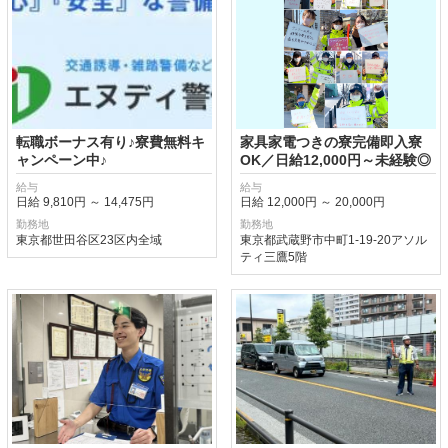
転職ボーナス有り♪寮費無料キ
家具家電つきの寮完備即入寮
ャンペーン中♪
OK／日給12,000円～未経験◎
給与
給与
日給 9,810円 ～ 14,475円
日給 12,000円 ～ 20,000円
勤務地
勤務地
東京都世田谷区23区内全域
東京都武蔵野市中町1-19-20アソル
ティ三鷹5階