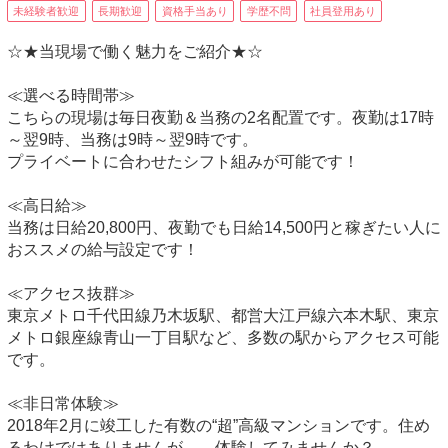
未経験者歓迎
長期歓迎
資格手当あり
学歴不問
社員登用あり
☆★当現場で働く魅力をご紹介★☆
≪選べる時間帯≫
こちらの現場は毎日夜勤＆当務の2名配置です。夜勤は17時
～翌9時、当務は9時～翌9時です。
プライベートに合わせたシフト組みが可能です！
≪高日給≫
当務は日給20,800円、夜勤でも日給14,500円と稼ぎたい人に
おススメの給与設定です！
≪アクセス抜群≫
東京メトロ千代田線乃木坂駅、都営大江戸線六本木駅、東京
メトロ銀座線青山一丁目駅など、多数の駅からアクセス可能
です。
≪非日常体験≫
2018年2月に竣工した有数の“超”高級マンションです。住め
るわけではありませんが、、体験してみませんか？