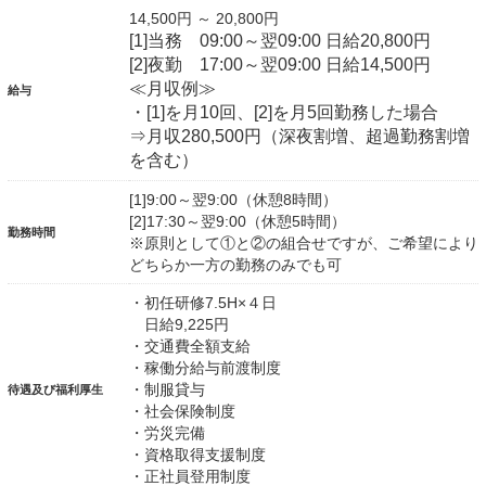
14,500円 ～ 20,800円
[1]当務 09:00～翌09:00 日給20,800円
[2]夜勤 17:00～翌09:00 日給14,500円
≪月収例≫
給与
・[1]を月10回、[2]を月5回勤務した場合
⇒月収280,500円（深夜割増、超過勤務割増
を含む）
[1]9:00～翌9:00（休憩8時間）
[2]17:30～翌9:00（休憩5時間）
勤務時間
※原則として①と②の組合せですが、ご希望により
どちらか一方の勤務のみでも可
・初任研修7.5H×４日
日給9,225円
・交通費全額支給
・稼働分給与前渡制度
・制服貸与
待遇及び福利厚生
・社会保険制度
・労災完備
・資格取得支援制度
・正社員登用制度