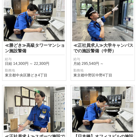
≪勝どき≫高級タワーマンショ
≪正社員求人≫大学キャンパス
ン施設警備
での施設警備（中野）
給与
給与
日給 14,300円 ～ 22,300円
月給 295,540円 ～
勤務地
勤務地
東京都中央区勝どき4丁目
東京都中野区中野4丁目
≪正社員求人≫スポーツ施設で
【日本橋】オフィスビルの施設