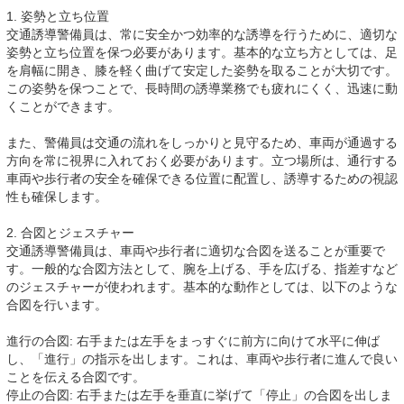
1. 姿勢と立ち位置
交通誘導警備員は、常に安全かつ効率的な誘導を行うために、適切な
姿勢と立ち位置を保つ必要があります。基本的な立ち方としては、足
を肩幅に開き、膝を軽く曲げて安定した姿勢を取ることが大切です。
この姿勢を保つことで、長時間の誘導業務でも疲れにくく、迅速に動
くことができます。
また、警備員は交通の流れをしっかりと見守るため、車両が通過する
方向を常に視界に入れておく必要があります。立つ場所は、通行する
車両や歩行者の安全を確保できる位置に配置し、誘導するための視認
性も確保します。
2. 合図とジェスチャー
交通誘導警備員は、車両や歩行者に適切な合図を送ることが重要で
す。一般的な合図方法として、腕を上げる、手を広げる、指差すなど
のジェスチャーが使われます。基本的な動作としては、以下のような
合図を行います。
進行の合図: 右手または左手をまっすぐに前方に向けて水平に伸ば
し、「進行」の指示を出します。これは、車両や歩行者に進んで良い
ことを伝える合図です。
停止の合図: 右手または左手を垂直に挙げて「停止」の合図を出しま