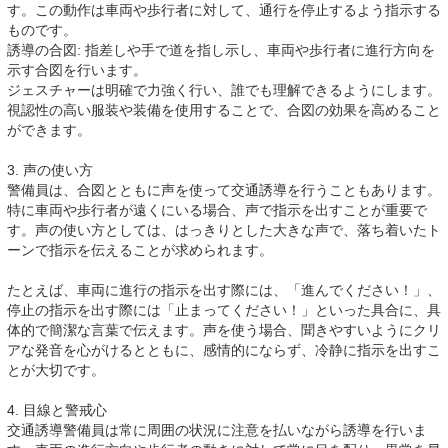
す。この動作は車両や歩行者に対して、通行を停止するよう指示する
ものです。
誘導の合図: 指差しや手で道を指し示し、車両や歩行者に進行方向を
示す合図を行います。
ジェスチャーは明確で力強く行い、誰でも理解できるようにします。
視認性の高い服装や装備を使用することで、合図の効果を高めること
ができます。
3. 声の使い方
警備員は、合図とともに声を使って交通誘導を行うこともあります。
特に車両や歩行者が遠くにいる場合、声で指示を出すことが重要で
す。声の使い方としては、はっきりとした大きな声で、落ち着いたト
ーンで指示を伝えることが求められます。
たとえば、車両に進行の指示を出す際には、「進んでください！」、
停止の指示を出す際には「止まってください！」といった具合に、具
体的で簡潔な言葉で伝えます。声を使う場合、聞きやすいようにクリ
アな発音を心がけるとともに、感情的にならず、冷静に指示を出すこ
とが大切です。
4. 目線と警戒心
交通誘導警備員は常に周囲の状況に注意を払いながら誘導を行いま