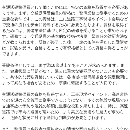
交通誘導警備員として働くためには、特定の資格を取得する必要があ
ります。まず、交通誘導警備員の資格は、警備業務に従事するための
重要な要件です。この資格は、主に道路工事現場やイベント会場など
で交通の流れを安全に誘導するために必要となります。資格を取得す
るためには、警備業法に基づく所定の研修を受けることが求められま
す。研修では、交通誘導の基本的な技術や法規、緊急時の対応方法な
どが教えられます。研修が終了した後、一定の条件を満たした受講者
は、試験を受け、合格することで有資格者としての資格を得ることが
できます。
受験条件としては、まず満18歳以上であることが求められます。ま
た、健康状態に問題がなく、過去に重大な犯罪歴がないことも必要で
す。具体的な受験資格については、各地域の警備業協会や認定機関に
よって異なる場合があるため、事前に確認することが大切です。
交通誘導警備員の資格を取得すると、工事現場やイベント、高速道路
での交通の安全管理に従事できるようになり、多くの施設や現場での
交通事故の予防や混雑の解消に重要な役割を果たします。特に、高速
道路では車両の速度が速いため、より高度な技術や注意力が求めら
れ、危険な状況に対する適切な判断力が必要とされます。
また、警備員は歩行者や運転者への適切な案内を行うことで、安全な