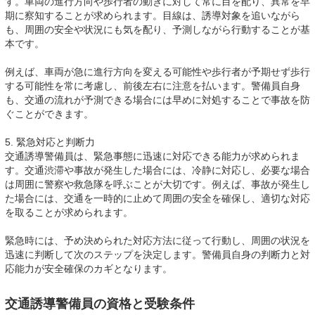
す。車両の進行方向や歩行者の動きに対して常に目を配り、異常を早
期に察知することが求められます。目線は、誘導対象を追いながら
も、周囲の安全や状況にも気を配り、予測しながら行動することが基
本です。
例えば、車両が急に進行方向を変える可能性や歩行者が予期せず歩行
する可能性を常に考慮し、前後左右に注意を払います。警備員自身
も、交通の流れが予測できる場合には早めに対処することで事故を防
ぐことができます。
5. 緊急対応と判断力
交通誘導警備員は、緊急事態に迅速に対応できる能力が求められま
す。交通渋滞や事故が発生した場合には、冷静に対応し、必要な場合
は周囲に警察や救急隊を呼ぶことが大切です。例えば、事故が発生し
た場合には、交通を一時的に止めて周囲の安全を確保し、適切な対応
を取ることが求められます。
緊急時には、予め決められた対応方法に従って行動し、周囲の状況を
迅速に判断して次のステップを決定します。警備員自身の判断力と対
応能力が安全確保のカギとなります。
交通誘導警備員の資格と受験条件