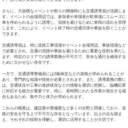
さらに、大規模なイベントや祭りの開催時にも交通誘導員が活躍しま
す。イベントの会場周辺では、参加者や来場者が駐車場にスムーズに
車を停められるように誘導し、混雑を避けるために車両の流れを管理
します。これにより、イベント終了時の交通渋滞や事故を防ぐことが
できます。
交通誘導員は、特に道路工事現場やイベント会場周辺、事故現場など
で必要とされ、交通の混雑や事故を避けるために重要な役割を果たし
ます。特定のエリアでの誘導業務が不可欠で、安全な通行を確保する
ために欠かせない存在です。
一方で、交通誘導警備員には2級検定などの資格が求められることが
あり、専門的な知識や技術が必要とされます。また、誘導業務の際に
は、交通状況や工事の進捗状況などの情報を適切に把握し、臨機応変
に対応する能力が重要です。特に、長時間にわたる作業が発生する場
合もあるため、集中力と体力が求められます。
これらの職業は、建設業や警備業など多くの分野と関連しており、道
路の安全を守る上で不可欠な存在となっています。以上の点を踏ま
え、それぞれの役割を理解し、適切に活用することが大切です。