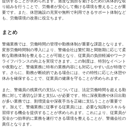
提供することが求められます。過度な負担を避けるための具体的な取
り組みを行うことで、労働者が安心して働ける環境を整えることが重
要です。また、休憩施設の充実や無料で利用できるサポート体制など
も、労働環境の改善に役立ちます。
まとめ
警備業務では、労働時間の管理や勤務体制が重要な課題となります。
変形労働時間制の導入により、警備会社は繁忙期と閑散期に応じて柔
軟な勤務体制を整えることが可能となり、従業員の負担軽減やワーク
ライフバランスの向上を実現できます。この制度は、特別なイベント
や夜勤など、警備業務に特有の業務内容にも対応しやすい点が特徴で
す。さらに、勤務が断続的である場合には、その特性に応じた休憩や
休みを確保することで、従業員の健康を守ることが求められます。
また、警備員の残業代の支払いについては、法定労働時間を超える勤
務に対して適切な計算と支払いが必要です。特に深夜勤務や休日出勤
が多い業務では、割増賃金や深夜手当を正確に支払うことが重要で
す。加えて、警備業務に従事する従業員には、必要な知識やスキルを
習得する機会を提供することが求められます。これにより、従業員が
安全かつ効率的に業務を遂行できる環境を整えることが、警備会社の
責任となります。