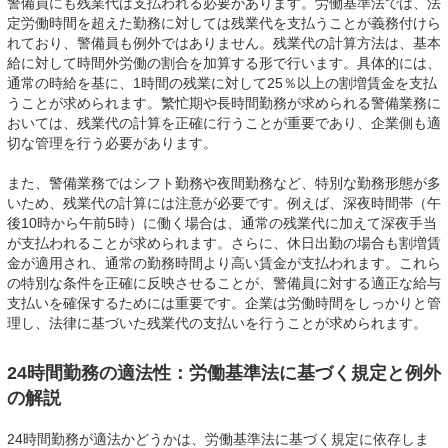
警備員にも残業代は支払われる必要があります。労働基準法では、法
定労働時間を超えた勤務に対しては残業代を支払うことが義務付けら
れており、警備員も例外ではありません。残業代の計算方法は、基本
給に対して時間外労働の割合を加算する形で行います。具体的には、
通常の時給を基に、1時間の残業に対して25％以上の割増賃金を支払
うことが求められます。繁忙期や長時間勤務が求められる警備業務に
おいては、残業代の計算を正確に行うことが重要であり、企業側も適
切な管理を行う必要があります。
また、警備業務ではシフト勤務や夜間勤務など、特別な勤務形態が多
いため、残業代の計算には注意が必要です。例えば、深夜時間帯（午
後10時から午前5時）に働く場合は、通常の残業代に加えて深夜手当
が支払われることが求められます。さらに、休日出勤の場合も割増賃
金が適用され、通常の勤務時間より高い賃金が支払われます。これら
の特別な条件を正確に反映させることが、警備員に対する適正な給与
支払いを確保するためには重要です。企業は労働時間をしっかりと管
理し、法律に基づいた残業代の支払いを行うことが求められます。
24時間勤務の適法性：労働基準法に基づく規定と例外
の解説
24時間勤務が適法かどうかは、労働基準法に基づく規定に依存しま