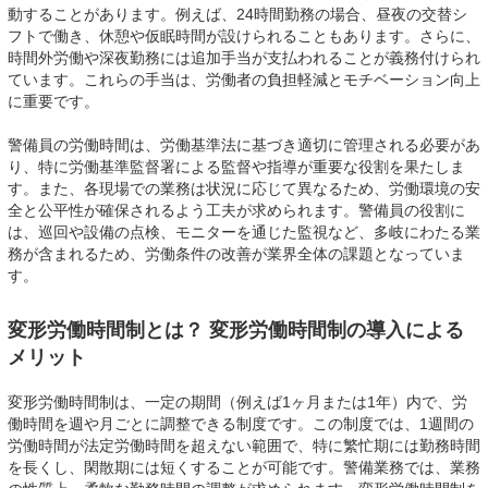
動することがあります。例えば、24時間勤務の場合、昼夜の交替シ
フトで働き、休憩や仮眠時間が設けられることもあります。さらに、
時間外労働や深夜勤務には追加手当が支払われることが義務付けられ
ています。これらの手当は、労働者の負担軽減とモチベーション向上
に重要です。
警備員の労働時間は、労働基準法に基づき適切に管理される必要があ
り、特に労働基準監督署による監督や指導が重要な役割を果たしま
す。また、各現場での業務は状況に応じて異なるため、労働環境の安
全と公平性が確保されるよう工夫が求められます。警備員の役割に
は、巡回や設備の点検、モニターを通じた監視など、多岐にわたる業
務が含まれるため、労働条件の改善が業界全体の課題となっていま
す。
変形労働時間制とは？ 変形労働時間制の導入による
メリット
変形労働時間制は、一定の期間（例えば1ヶ月または1年）内で、労
働時間を週や月ごとに調整できる制度です。この制度では、1週間の
労働時間が法定労働時間を超えない範囲で、特に繁忙期には勤務時間
を長くし、閑散期には短くすることが可能です。警備業務では、業務