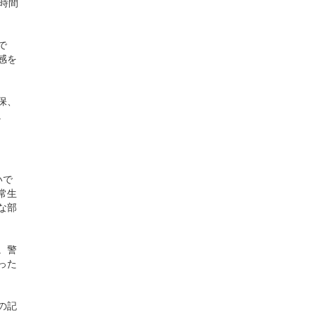
時間
で
感を
保、
。
いで
常生
な部
。警
った
の記