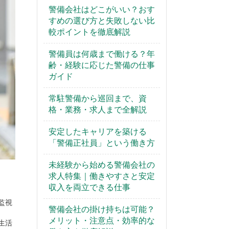
警備会社はどこがいい？おす
すめの選び方と失敗しない比
較ポイントを徹底解説
警備員は何歳まで働ける？年
齢・経験に応じた警備の仕事
ガイド
常駐警備から巡回まで、資
格・業務・求人まで全解説
安定したキャリアを築ける
「警備正社員」という働き方
未経験から始める警備会社の
求人特集｜働きやすさと安定
。
収入を両立できる仕事
監視
警備会社の掛け持ちは可能？
メリット・注意点・効率的な
生活