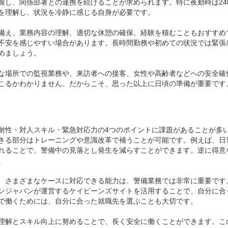
握し、関係部署との連携を続けることが求められます。特に夜勤時は24
を理解し、状況を冷静に感じる自身が必要です。
備え、業務内容の理解、適切な休憩の確保、経験を積むこともおすすめ
不安を感じやすい場合があります。長時間勤務や初めての状況では緊張
めましょう。
な場所での監視業務や、来訪者への接客、女性や高齢者などへの安全確
こるかわかりません。だからこそ、思った以上に日頃の準備が重要です
耐性・対人スキル・緊急対応力の4つのポイントに課題があることが多
きる部分はトレーニングや意識改革で補うことが可能です。例えば、日
れることで、警備中の見落とし発生を減らすことができます。逆に得意
。
、さまざまなケースに対応できる能力は、警備業務では非常に重要です
ンジャパンが運営するケイビーンズサイトを活用することで、自分に合
で働くためには、自分に合った就職先を選ぶことも大切です。
理解とスキル向上に努めることで、長く安全に働くことができます。こ