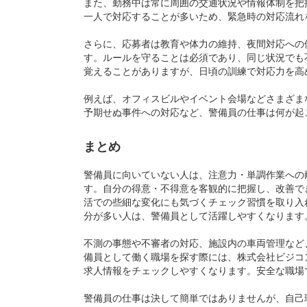
また、勤務中は常に周囲の交通状況や情報体制を把
一人で対応することが多いため、緊急時の対応流れ
さらに、応募者は教育や体力の維持、夜間対応への
す。ルールを守ることは必須であり、同じ状況でも
覚えることがありますが、日頃の訓練で対応力を高
例えば、オフィスビルやイベント会場などさまざま
予期せぬ事件への対応など、警備員の仕事は何が起
まとめ
警備員に向いていない人は、注意力・単調作業への
す。自分の得意・不得意を客観的に把握し、改善で
活での些細な変化にも気づくチェック習慣を取り入
分が多い人は、警備員として活躍しやすくなります
不測の事態や不審者の対応、施設内の車両管理など
備員として働く職場を探す際には、株式会社ビジコ
求人情報をチェックしやすくなります。安全な職場
警備員の仕事は決して簡単ではありませんが、自己