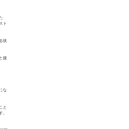
た
スト
る状
と接
にな
こと
す。