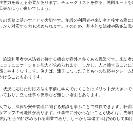
注意力を鍛える必要があります。チェックリストを作る、巡回ルートを
工夫がほうが良いでしょう。
々の業務に活かすことが大切です。施設の利用者や来訪者と接する際に
っかり対応する力も求められます。そのため、基本的な法律や防犯知識
、施設利用者や来訪者と接する機会が意外と多くある職業です。来訪者
にコミュニケーション能力が求められます。しかし、人と接することに
感じやすくなります。例えば、迷子になった子どもへの対応やクレーム
かけることもあります。
、状況に応じた対応方法を事前に学んでおくことはメリットが大きいで
いており、立ち仕事や夜勤など難しい場面もあります。
人でも、法律や安全管理に関する知識を学ぶことで成長できます。転職
収アップの可能性があります。仕事中に分からないことがあれば、先輩
の役割は社会的に求められる職業であり、しっかり準備すれば安心して働