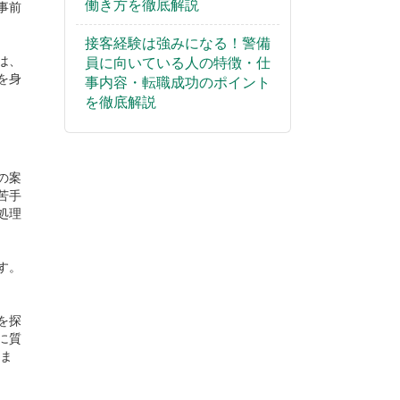
働き方を徹底解説
事前
接客経験は強みになる！警備
は、
員に向いている人の特徴・仕
を身
事内容・転職成功のポイント
を徹底解説
の案
苦手
処理
す。
を探
に質
けま